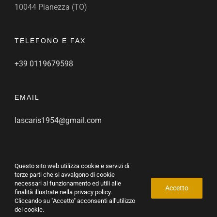
10044 Pianezza (TO)
TELEFONO E FAX
+39 0119679598
EMAIL
lascaris1954@gmail.com
Questo sito web utilizza cookie e servizi di
terze parti che si avvalgono di cookie
G.S.D. Lascaris ® P.IVA 03964450013 |
Privacy policy
necessari al funzionamento ed utili alle
Accetto
finalità illustrate nella
privacy policy
.
Facebook
Cliccando su "Accetto" acconsenti all'utilizzo
dei cookie.