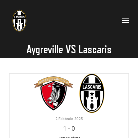
Salta
al
contenuto
Aygreville VS Lascaris
2 Febbraio 2025
1
-
0