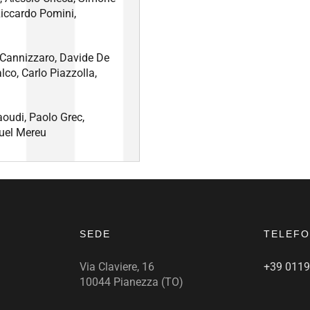
Riccardo Pomini,
o Cannizzaro, Davide De
lco, Carlo Piazzolla,
oudi, Paolo Grec,
uel Mereu
SEDE
TELEFO
Via Claviere, 16
+39 011
10044 Pianezza (TO)