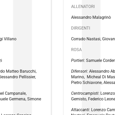
ALLENATORI
Alessandro Malagrinò
DIRIGENTI
i Villano
Corrado Nastasi, Giovan
ROSA
zi
Portieri
: Samuele Corder
rdo Matteo Barucchi,
Difensori
: Alessandro Ab
lessandro Pellissier,
Marino, Micheal Di Masi
Pietro Schiavone, Aless
uel Campanale,
Centrocampisti
: Lorenz
muele Germena, Simone
Gemisto, Federico Leone
Attaccanti
: Lorenzo Cam