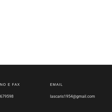
NO E FAX
EMAIL
9679598
lascaris1954@gmail.com