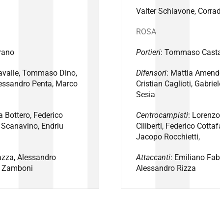
Valter Schiavone, Corra
ROSA
rano
Portieri
: Tommaso Castal
lavalle, Tommaso Dino,
Difensori
: Mattia Amend
lessandro Penta, Marco
Cristian Caglioti, Gabri
Sesia
a Bottero, Federico
Centrocampisti
: Lorenz
o Scanavino, Endriu
Ciliberti, Federico Cotta
Jacopo Rocchietti,
azza, Alessandro
Attaccanti
: Emiliano Fabb
no Zamboni
Alessandro Rizza