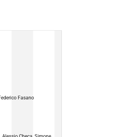
Federico Fasano
a
, Alessio Checa, Simone