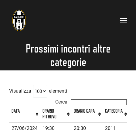
Salta
al
contenuto
Prossimi incontri altre
categorie
Visualizza
elementi
Cerca:
DATA
ORARIO
ORARIO GARA
CATEGORIA
AL
RITROVO
DATA
ORARIO
ORARIO GARA
CATEGORIA
AL
27/06/2024
19:30
20:30
2011
RITROVO